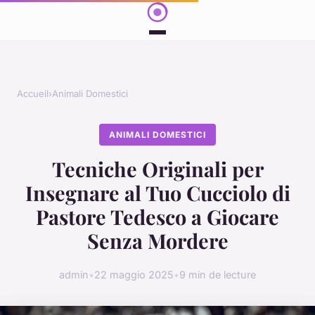
Accueil
›
Animali Domestici
ANIMALI DOMESTICI
Tecniche Originali per
Insegnare al Tuo Cucciolo di
Pastore Tedesco a Giocare
Senza Mordere
admin
•
22 maggio 2025
•
9 min de lecture