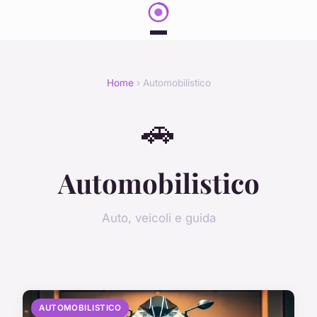
Home
› Automobilistico
🚗
Automobilistico
Auto, veicoli e guida
AUTOMOBILISTICO