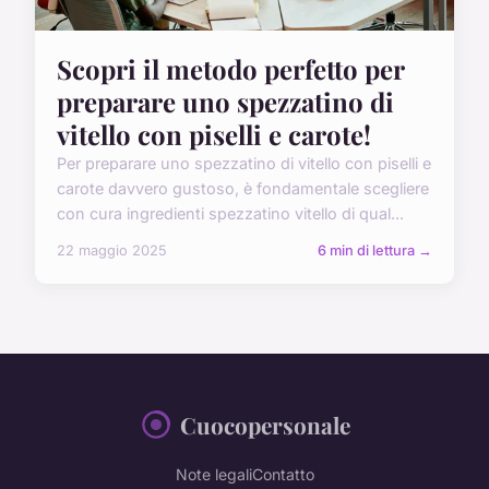
Scopri il metodo perfetto per
preparare uno spezzatino di
vitello con piselli e carote!
Per preparare uno spezzatino di vitello con piselli e
carote davvero gustoso, è fondamentale scegliere
con cura ingredienti spezzatino vitello di qual...
22 maggio 2025
6 min di lettura →
Cuocopersonale
Note legali
Contatto