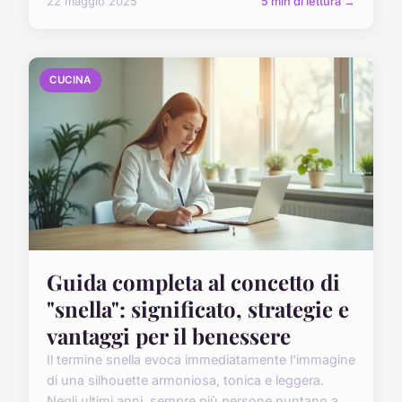
22 maggio 2025
5 min di lettura →
CUCINA
Guida completa al concetto di
"snella": significato, strategie e
vantaggi per il benessere
Il termine snella evoca immediatamente l'immagine
di una silhouette armoniosa, tonica e leggera.
Negli ultimi anni, sempre più persone puntano a