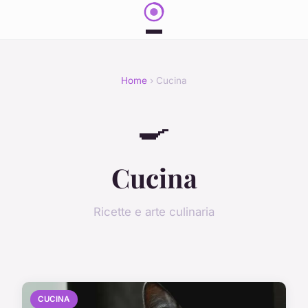
Home
› Cucina
🍳
Cucina
Ricette e arte culinaria
CUCINA