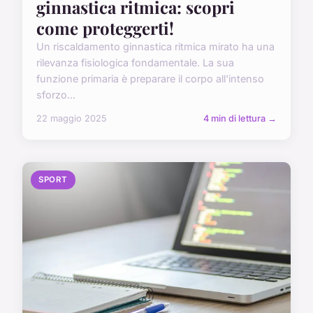
ginnastica ritmica: scopri
come proteggerti!
Un riscaldamento ginnastica ritmica mirato ha una
rilevanza fisiologica fondamentale. La sua
funzione primaria è preparare il corpo all'intenso
sforzo...
22 maggio 2025
4 min di lettura →
SPORT