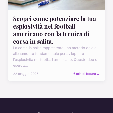
Scopri come potenziare la tua
esplosività nel football
americano con la tecnica di
corsa in salita.
La corsa in salita rappresenta una metodologia di
allenamento fondamentale per sviluppare
l'esplosività nel football americano. Questo tipo di
eserciz...
22 maggio 2025
6 min di lettura →