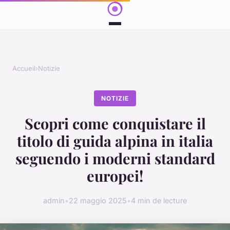
Accueil
›
Notizie
NOTIZIE
Scopri come conquistare il
titolo di guida alpina in italia
seguendo i moderni standard
europei!
admin
•
22 maggio 2025
•
4 min de lecture