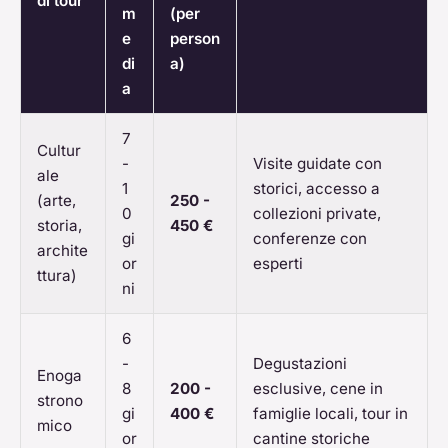
di tour
m
(per
e
person
di
a)
a
7
Cultur
-
Visite guidate con
ale
1
storici, accesso a
(arte,
250 -
0
collezioni private,
storia,
450 €
gi
conferenze con
archite
or
esperti
ttura)
ni
6
-
Degustazioni
Enoga
8
200 -
esclusive, cene in
strono
gi
400 €
famiglie locali, tour in
mico
or
cantine storiche