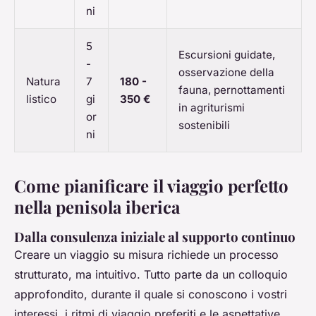
ni
5
Escursioni guidate,
-
osservazione della
Natura
7
180 -
fauna, pernottamenti
listico
gi
350 €
in agriturismi
or
sostenibili
ni
Come pianificare il viaggio perfetto
nella penisola iberica
Dalla consulenza iniziale al supporto continuo
Creare un viaggio su misura richiede un processo
strutturato, ma intuitivo. Tutto parte da un colloquio
approfondito, durante il quale si conoscono i vostri
interessi, i ritmi di viaggio preferiti e le aspettative.