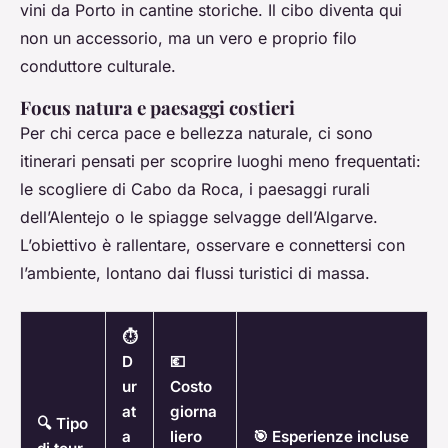
vini da Porto in cantine storiche. Il cibo diventa qui
non un accessorio, ma un vero e proprio filo
conduttore culturale.
Focus natura e paesaggi costieri
Per chi cerca pace e bellezza naturale, ci sono
itinerari pensati per scoprire luoghi meno frequentati:
le scogliere di Cabo da Roca, i paesaggi rurali
dell’Alentejo o le spiagge selvagge dell’Algarve.
L’obiettivo è rallentare, osservare e connettersi con
l’ambiente, lontano dai flussi turistici di massa.
⏱️
D
💶
ur
Costo
at
giorna
🔍 Tipo
a
liero
🎯 Esperienze incluse