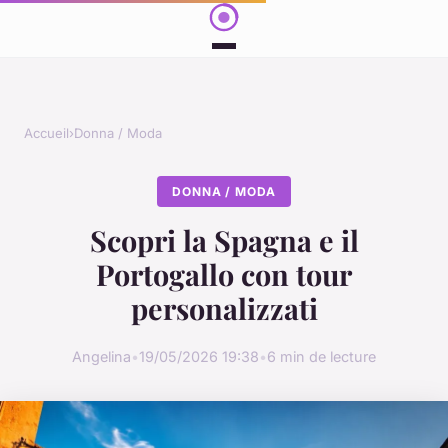
Accueil
›
Donna / Moda
DONNA / MODA
Scopri la Spagna e il
Portogallo con tour
personalizzati
Angelina
•
19/05/2026 19:38
•
6 min de lecture