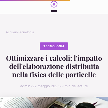
Accueil
›
Tecnologia
TECNOLOGIA
Ottimizzare i calcoli: l'impatto
dell'elaborazione distribuita
nella fisica delle particelle
admin
•
22 maggio 2025
•
9 min de lecture